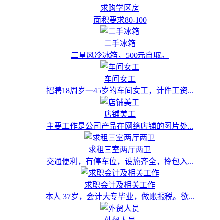
求购学区房
面积要求80-100
二手冰箱
三星风冷冰箱，500元自取。
车间女工
招聘18周岁一45岁的车间女工，计件工资...
店铺美工
主要工作是公司产品在网络店铺的图片处...
求租三室两厅两卫
交通便利，有停车位，设施齐全，拎包入...
求职会计及相关工作
本人 37岁，会计大专毕业，做账报税。欲...