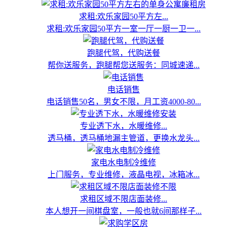
求租:欢乐家园50平方左...
求租:欢乐家园50平方一室一厅一厨一卫一...
跑腿代驾，代购送餐
帮你送服务，跑腿帮您送服务：同城速递...
电话销售
电话销售50名，男女不限，月工资4000-80...
专业透下水，水暖维修...
透马桶，透马桶地漏主管道，更换水龙头...
家电水电制冷维修
上门服务，专业维修，液晶电视，冰箱冰...
求租区域不限店面装修...
本人想开一间棋盘室，一般也就6间那样子...