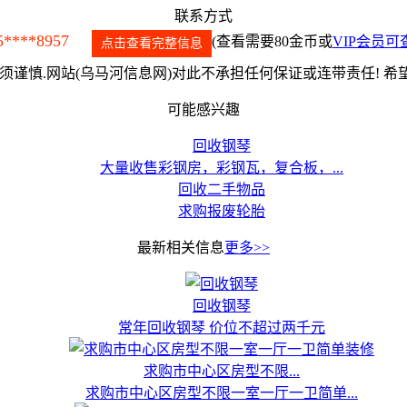
联系方式
5****8957
(查看需要80金币或
VIP会员可
点击查看完整信息
谨慎.网站(乌马河信息网)对此不承担任何保证或连带责任! 
可能感兴趣
回收钢琴
大量收售彩钢房，彩钢瓦，复合板，...
回收二手物品
求购报废轮胎
最新相关信息
更多>>
回收钢琴
常年回收钢琴 价位不超过两千元
求购市中心区房型不限...
求购市中心区房型不限一室一厅一卫简单...